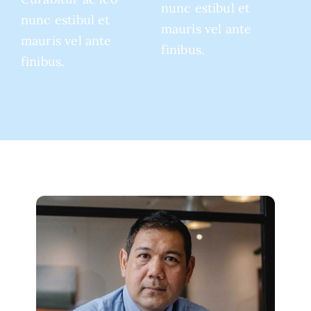
nunc estibul et
nunc estibul et
mauris vel ante
mauris vel ante
finibus.
finibus.