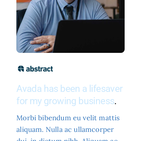
Avada has been a lifesaver
for my growing business
.
Morbi bibendum eu velit mattis
aliquam. Nulla ac ullamcorper