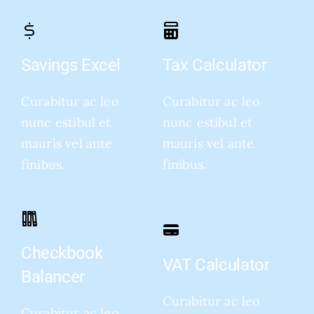
Savings Excel
Tax Calculator
Curabitur ac leo
Curabitur ac leo
nunc estibul et
nunc estibul et
mauris vel ante
mauris vel ante
finibus.
finibus.
Checkbook
VAT Calculator
Balancer
Curabitur ac leo
Curabitur ac leo