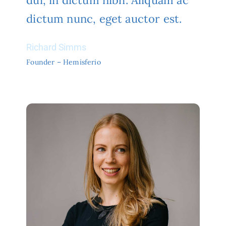
dui, in dictum nibh. Aliquam ac
dictum nunc, eget auctor est.
Richard Simms
Founder – Hemisferio