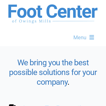
Skip
to
content
Menu
Home
We bring you the best
Dr. Marc Lenet
possible solutions for your
Services
company
.
Office