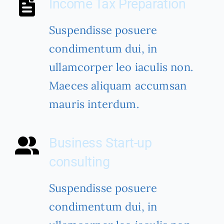
Income Tax Preparation
Patient Information
Suspendisse posuere
condimentum dui, in
ullamcorper leo iaculis non.
Maeces aliquam accumsan
mauris interdum.
Business Start-up
consulting
Suspendisse posuere
condimentum dui, in