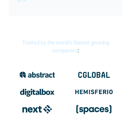
Trusted by the world’s fastest growing
companies
: